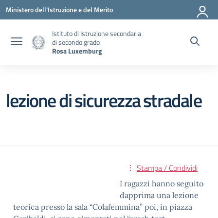
Vai ai contenuti
Vai al menu di navigazione
Vai al footer
Ministero dell'Istruzione e del Merito
Istituto di Istruzione secondaria
di secondo grado
Rosa Luxemburg
lezione di sicurezza stradale
Stampa / Condividi
I ragazzi hanno seguito
dapprima una lezione
teorica presso la sala “Colafemmina” poi, in piazza