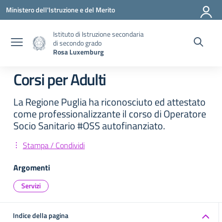
Vai ai contenuti
Vai al menu di navigazione
Vai al footer
Ministero dell'Istruzione e del Merito
Istituto di Istruzione secondaria
di secondo grado
Rosa Luxemburg
Corsi per Adulti
La Regione Puglia ha riconosciuto ed attestato
come professionalizzante il corso di Operatore
Socio Sanitario #OSS autofinanziato.
Stampa / Condividi
Argomenti
Servizi
Indice della pagina