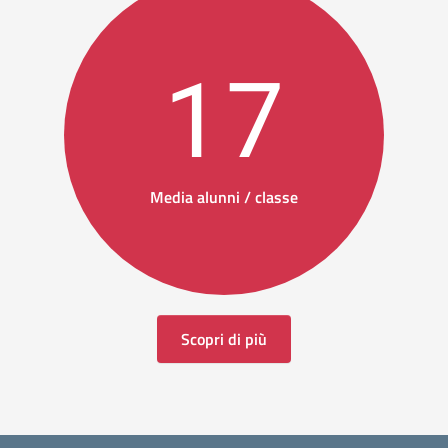
17
Media alunni / classe
Scopri di più