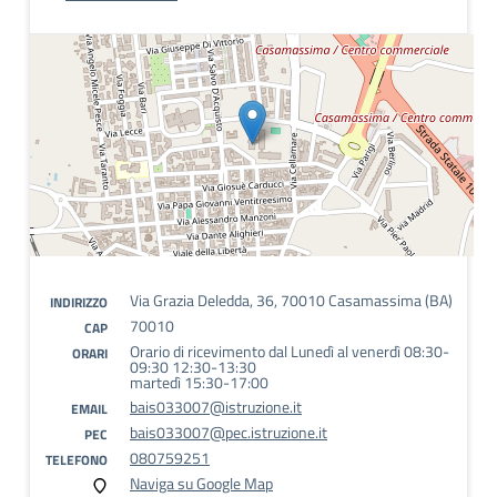
Via Grazia Deledda, 36, 70010 Casamassima (BA)
INDIRIZZO
70010
CAP
Orario di ricevimento dal Lunedì al venerdì 08:30-
ORARI
09:30 12:30-13:30
martedì 15:30-17:00
bais033007@istruzione.it
EMAIL
bais033007@pec.istruzione.it
PEC
080759251
TELEFONO
Naviga su Google Map