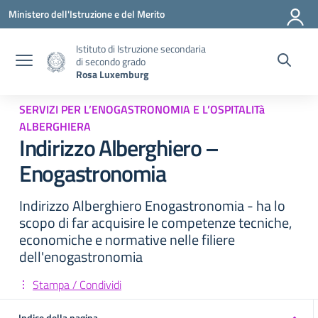
Vai ai contenuti
Vai al menu di navigazione
Vai al footer
Ministero dell'Istruzione e del Merito
Istituto di Istruzione secondaria
di secondo grado
Rosa Luxemburg
SERVIZI PER L’ENOGASTRONOMIA E L’OSPITALITà
ALBERGHIERA
Indirizzo Alberghiero –
Enogastronomia
Indirizzo Alberghiero Enogastronomia - ha lo
scopo di far acquisire le competenze tecniche,
economiche e normative nelle filiere
dell'enogastronomia
Stampa / Condividi
Indice della pagina