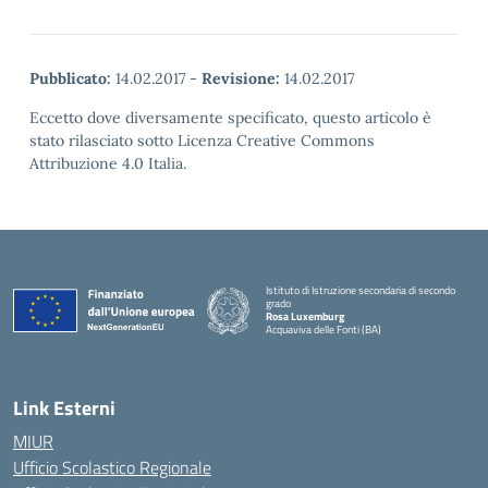
Pubblicato:
14.02.2017
-
Revisione:
14.02.2017
Eccetto dove diversamente specificato, questo articolo è
stato rilasciato sotto Licenza Creative Commons
Attribuzione 4.0 Italia.
Istituto di Istruzione secondaria di secondo
grado
Rosa Luxemburg
Acquaviva delle Fonti (BA)
— Visita la pagina iniziale della scuola
Link Esterni
MIUR
Ufficio Scolastico Regionale