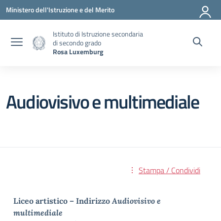
Vai ai contenuti
Vai al menu di navigazione
Vai al footer
Ministero dell'Istruzione e del Merito
Istituto di Istruzione secondaria
di secondo grado
Rosa Luxemburg
Audiovisivo e multimediale
Stampa / Condividi
Liceo artistico – Indirizzo
Audiovisivo e
multimediale