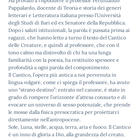
Ha provato a rispondere il professor Ferdinando
Pappalardo, docente di Teoria e storia dei generi
letterari e Letteratura italiana presso l’Università
degli Studi di Bari ed ex Senatore della Repubblica.
Dopo i saluti istituzionali, la parola è passata prima ai
ragazzi, che hanno letto a turno il testo del Cantico
delle Creature, e quindi al professore, che con il
tono calmo ma disinvolto di chi ha una lunga
familiarità con la poesia, ha restituito spessore e
profondità a ogni parola del componimento.
Il Cantico, l’opera più antica a noi pervenuta in
lingua volgare, come ci spiega il professore, ha avuto
uno “strano destino”: entrato nel canone, è stato in
grado di rompere l’orizzonte d’attesa consueto e di
evocare un universo di senso potenziale, che prende
le mosse dalla fisica presocratica per proiettarci
direttamente nell’antropocene.
Sole, Luna, stelle, acqua, terra, aria e fuoco. Il Cantico
è un inno di gloria a Dio, alla grandezza del creato,