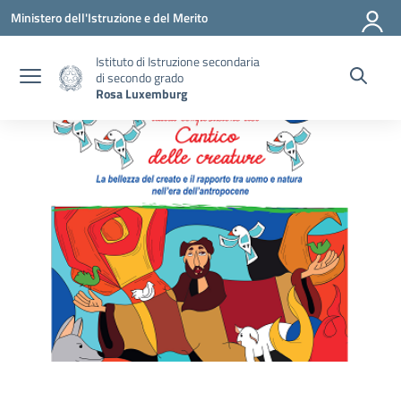
Vai ai contenuti
Vai al menu di navigazione
Vai al footer
Ministero dell'Istruzione e del Merito
Istituto di Istruzione secondaria
di secondo grado
Rosa Luxemburg