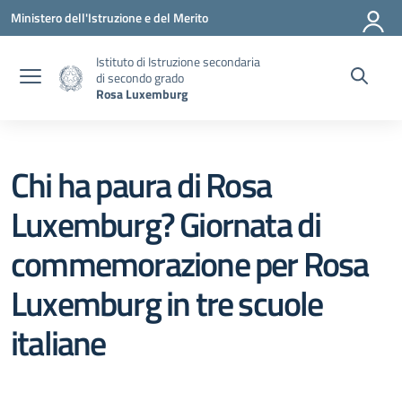
Vai ai contenuti
Vai al menu di navigazione
Vai al footer
Ministero dell'Istruzione e del Merito
Istituto di Istruzione secondaria
di secondo grado
Rosa Luxemburg
Chi ha paura di Rosa
Luxemburg? Giornata di
commemorazione per Rosa
Luxemburg in tre scuole
italiane