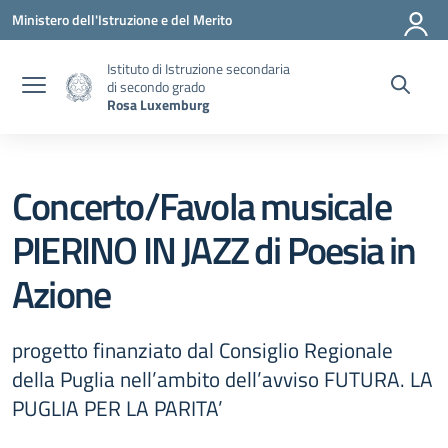
Vai ai contenuti
Vai al menu di navigazione
Vai al footer
Ministero dell'Istruzione e del Merito
Istituto di Istruzione secondaria
di secondo grado
Rosa Luxemburg
Concerto/Favola musicale
PIERINO IN JAZZ di Poesia in
Azione
progetto finanziato dal Consiglio Regionale
della Puglia nell’ambito dell’avviso FUTURA. LA
PUGLIA PER LA PARITA’