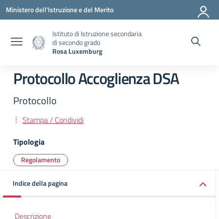
Vai ai contenuti
Vai al menu di navigazione
Vai al footer
Ministero dell'Istruzione e del Merito
Istituto di Istruzione secondaria
di secondo grado
Rosa Luxemburg
Protocollo Accoglienza DSA
Protocollo
Stampa / Condividi
Tipologia
Regolamento
Indice della pagina
Descrizione