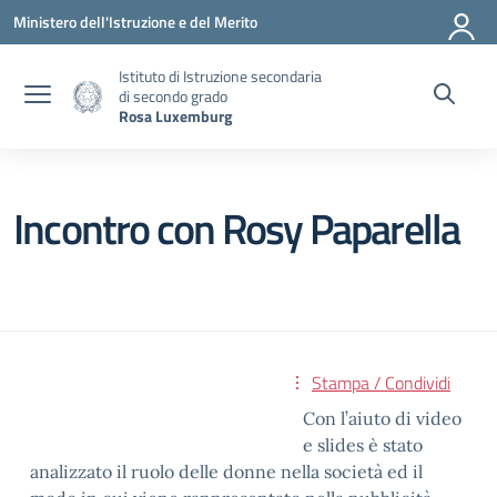
Vai ai contenuti
Vai al menu di navigazione
Vai al footer
Ministero dell'Istruzione e del Merito
Istituto di Istruzione secondaria
di secondo grado
Rosa Luxemburg
Incontro con Rosy Paparella
Stampa / Condividi
Con l’aiuto di video
e slides è stato
analizzato il ruolo delle donne nella società ed il