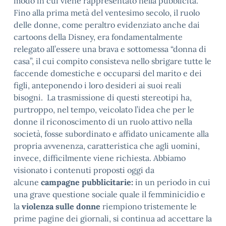
modo in cui viene rappresentato nella pubblicità.
Fino alla prima metà del ventesimo secolo, il ruolo
delle donne, come peraltro evidenziato anche dai
cartoons della Disney, era fondamentalmente
relegato all’essere una brava e sottomessa “donna di
casa”, il cui compito consisteva nello sbrigare tutte le
faccende domestiche e occuparsi del marito e dei
figli, anteponendo i loro desideri ai suoi reali
bisogni. La trasmissione di questi stereotipi ha,
purtroppo, nel tempo, veicolato l’idea che per le
donne il riconoscimento di un ruolo attivo nella
società, fosse subordinato e affidato unicamente alla
propria avvenenza, caratteristica che agli uomini,
invece, difficilmente viene richiesta. Abbiamo
visionato i contenuti proposti oggi da
alcune
campagne pubblicitarie:
in un periodo in cui
una grave questione sociale quale il femminicidio e
la
violenza sulle donne
riempiono tristemente le
prime pagine dei giornali, si continua ad accettare la