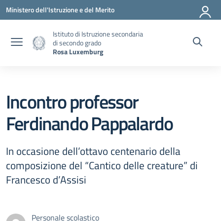
Vai ai contenuti
Vai al menu di navigazione
Vai al footer
Ministero dell'Istruzione e del Merito
Istituto di Istruzione secondaria
di secondo grado
Rosa Luxemburg
Incontro professor
Ferdinando Pappalardo
In occasione dell’ottavo centenario della
composizione del “Cantico delle creature” di
Francesco d’Assisi
Personale scolastico