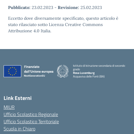
Pubblicato:
23.02.2023
-
Revisione:
25.02.2023
Eccetto dove diversamente specificato, questo articolo è
stato rilasciato sotto Licenza Creative Commons
Attribuzione 4.0 Italia.
Istituto di Istruzione secondaria di secondo
grado
Rosa Luxemburg
Acquaviva delle Fonti (BA)
— Visita la pagina iniziale della scuola
Link Esterni
MIUR
Ufficio Scolastico Regionale
Ufficio Scolastico Territoriale
Scuola in Chiaro