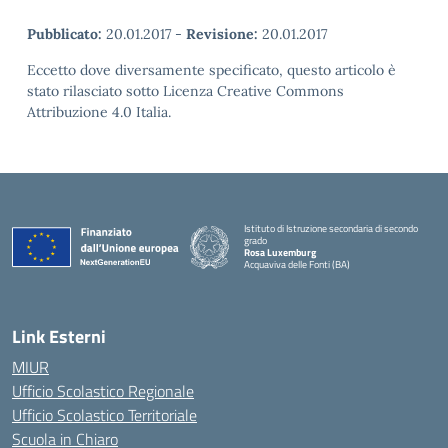
Pubblicato:
20.01.2017
-
Revisione:
20.01.2017
Eccetto dove diversamente specificato, questo articolo è
stato rilasciato sotto Licenza Creative Commons
Attribuzione 4.0 Italia.
Istituto di Istruzione secondaria di secondo
grado
Rosa Luxemburg
Acquaviva delle Fonti (BA)
— Visita la pagina iniziale della scuola
Link Esterni
MIUR
Ufficio Scolastico Regionale
Ufficio Scolastico Territoriale
Scuola in Chiaro