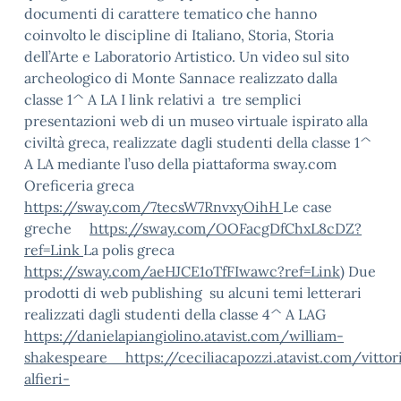
documenti di carattere tematico che hanno
coinvolto le discipline di Italiano, Storia, Storia
dell’Arte e Laboratorio Artistico. Un video sul sito
archeologico di Monte Sannace realizzato dalla
classe 1^ A LA I link relativi a tre semplici
presentazioni web di un museo virtuale ispirato alla
civiltà greca, realizzate dagli studenti della classe 1^
A LA mediante l’uso della piattaforma sway.com
Oreficeria greca
https://sway.com/7tecsW7RnvxyOihH
Le case
greche
https://sway.com/OOFacgDfChxL8cDZ?
ref=Link
La polis greca
https://sway.com/aeHJCE1oTfFIwawc?ref=Link
) Due
prodotti di web publishing su alcuni temi letterari
realizzati dagli studenti della classe 4^ A LAG
https://danielapiangiolino.atavist.com/william-
shakespeare
https://ceciliacapozzi.atavist.com/vittor
alfieri-