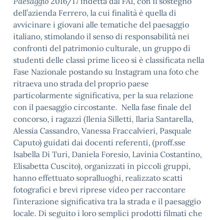
Paesaggio
2016/17 indetta dal FAI, con il sostegno
dell’azienda Ferrero, la cui finalità è quella di
avvicinare i giovani alle tematiche del paesaggio
italiano, stimolando il senso di responsabilità nei
confronti del patrimonio culturale, un gruppo di
studenti delle classi prime liceo si è classificata nella
Fase Nazionale postando su Instagram una foto che
ritraeva uno strada del proprio paese
particolarmente significativa, per la sua relazione
con il paesaggio circostante. Nella fase finale del
concorso, i ragazzi (Ilenia Silletti, Ilaria Santarella,
Alessia Cassandro, Vanessa Fraccalvieri, Pasquale
Caputo) guidati dai docenti referenti, (proff.sse
Isabella Di Turi, Daniela Foresio, Lavinia Costantino,
Elisabetta Cuscito), organizzati in piccoli gruppi,
hanno effettuato sopralluoghi, realizzato scatti
fotografici e brevi riprese video per raccontare
l’interazione significativa tra la strada e il paesaggio
locale. Di seguito i loro semplici prodotti filmati che