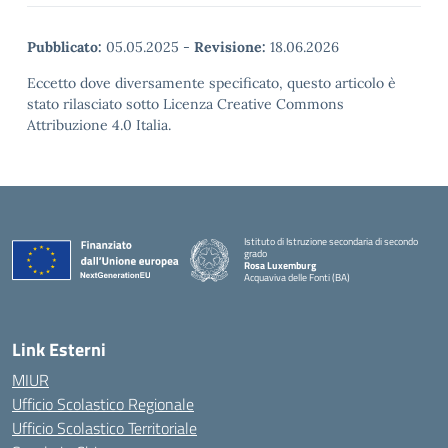
Pubblicato:
05.05.2025
-
Revisione:
18.06.2026
Eccetto dove diversamente specificato, questo articolo è
stato rilasciato sotto Licenza Creative Commons
Attribuzione 4.0 Italia.
Istituto di Istruzione secondaria di secondo
grado
Rosa Luxemburg
Acquaviva delle Fonti (BA)
— Visita la pagina iniziale della scuola
Link Esterni
MIUR
Ufficio Scolastico Regionale
Ufficio Scolastico Territoriale