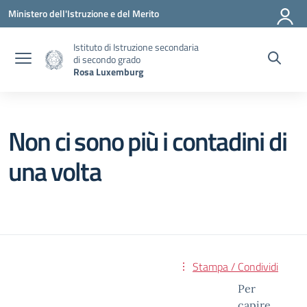
Vai ai contenuti
Vai al menu di navigazione
Vai al footer
Ministero dell'Istruzione e del Merito
Istituto di Istruzione secondaria
di secondo grado
Rosa Luxemburg
Non ci sono più i contadini di
una volta
Stampa / Condividi
Per
capire