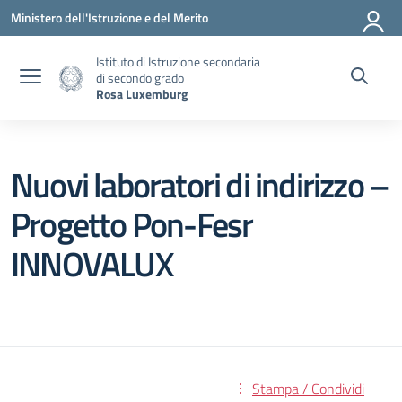
Vai ai contenuti
Vai al menu di navigazione
Vai al footer
Ministero dell'Istruzione e del Merito
Istituto di Istruzione secondaria
di secondo grado
Rosa Luxemburg
Nuovi laboratori di indirizzo –
Progetto Pon-Fesr
INNOVALUX
Stampa / Condividi