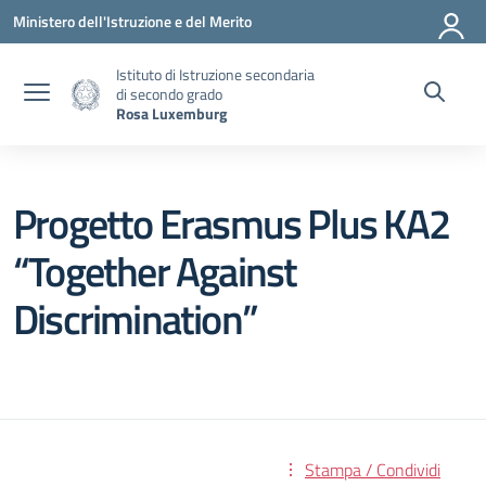
Vai ai contenuti
Vai al menu di navigazione
Vai al footer
Ministero dell'Istruzione e del Merito
Istituto di Istruzione secondaria
di secondo grado
Rosa Luxemburg
Progetto Erasmus Plus KA2
“Together Against
Discrimination”
Stampa / Condividi