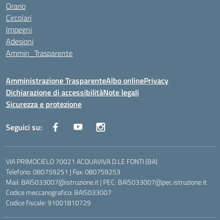
Orario
Circolari
Impegni
Adesioni
Ammin_Trasparente
Amministrazione Trasparente
Albo online
Privacy
Dichiarazione di accessibilità
Note legali
Sicurezza e protezione
Seguici su:
VIA PRIMOCIELO 70021 ACQUAVIVA D.LE FONTI (BA)
Telefono: 080759251 | Fax: 080759253
Mail: BAIS033007@istruzione.it | PEC: BAIS033007@pec.istruzione.it
Codice meccanografico: BAIS033007
Codice fiscale: 91001810729