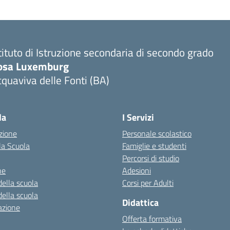
tituto di Istruzione secondaria di secondo grado
osa Luxemburg
quaviva delle Fonti (BA)
Visita la pagina iniziale della scuola
la
I Servizi
zione
Personale scolastico
la Scuola
Famiglie e studenti
Percorsi di studio
ne
Adesioni
della scuola
Corsi per Adulti
della scuola
Didattica
azione
Offerta formativa