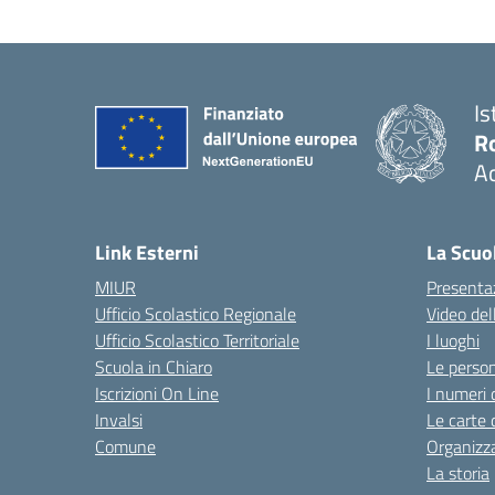
Is
R
Ac
— 
Link Esterni
La Scuo
MIUR
Presenta
Ufficio Scolastico Regionale
Video del
Ufficio Scolastico Territoriale
I luoghi
Scuola in Chiaro
Le perso
Iscrizioni On Line
I numeri 
Invalsi
Le carte 
Comune
Organizz
La storia