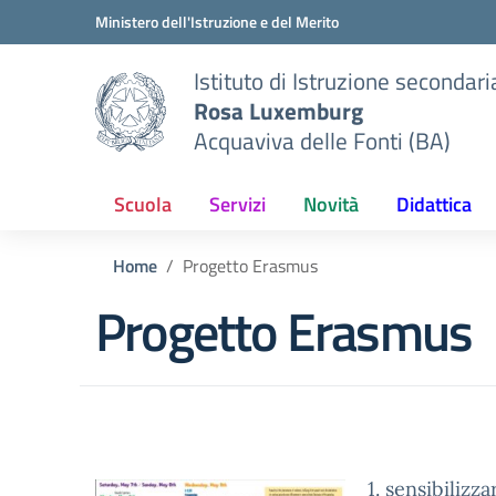
Vai ai contenuti
Vai al menu di navigazione
Vai al footer
Ministero dell'Istruzione e del Merito
Istituto di Istruzione secondar
Rosa Luxemburg
Acquaviva delle Fonti (BA)
Scuola
Servizi
Novità
Didattica
Home
Progetto Erasmus
Progetto Erasmus
1. sensibilizz