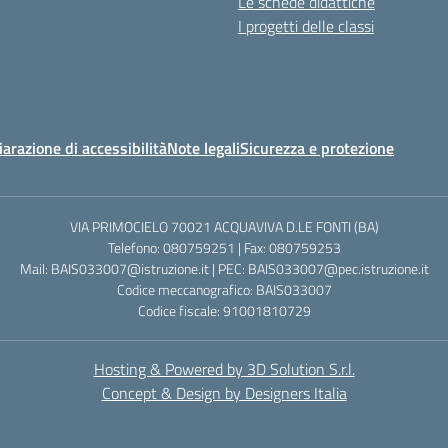
Le schede didattiche
I progetti delle classi
iarazione di accessibilità
Note legali
Sicurezza e protezione
VIA PRIMOCIELO 70021 ACQUAVIVA D.LE FONTI (BA)
Telefono: 080759251 | Fax: 080759253
Mail: BAIS033007@istruzione.it | PEC: BAIS033007@pec.istruzione.it
Codice meccanografico: BAIS033007
Codice fiscale: 91001810729
Hosting & Powered by 3D Solution S.r.l.
Concept & Design by Designers Italia