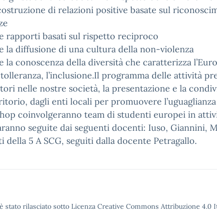
 costruzione di relazioni positive basate sul riconosci
ze
 rapporti basati sul rispetto reciproco
 la diffusione di una cultura della non-violenza
 la conoscenza della diversità che caratterizza l’Euro
a tolleranza, l’inclusione.Il programma delle attività pr
i nelle nostre società, la presentazione e la condiv
rritorio, dagli enti locali per promuovere l’uguaglianz
shop coinvolgeranno team di studenti europei in attivi
aranno seguite dai seguenti docenti: Iuso, Giannini, Mar
ti della 5 A SCG, seguiti dalla docente Petragallo.
è stato rilasciato sotto Licenza Creative Commons Attribuzione 4.0 It