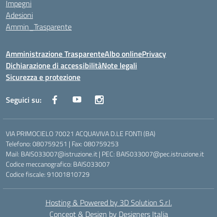
Impegni
Adesioni
Ammin_Trasparente
Amministrazione Trasparente
Albo online
Privacy
Dichiarazione di accessibilità
Note legali
Sicurezza e protezione
Seguici su:
VIA PRIMOCIELO 70021 ACQUAVIVA D.LE FONTI (BA)
Telefono: 080759251 | Fax: 080759253
Mail: BAIS033007@istruzione.it | PEC: BAIS033007@pec.istruzione.it
Codice meccanografico: BAIS033007
Codice fiscale: 91001810729
Hosting & Powered by 3D Solution S.r.l.
Concept & Design by Designers Italia