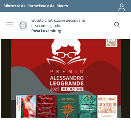
Vai ai contenuti
Vai al menu di navigazione
Vai al footer
Ministero dell'Istruzione e del Merito
Istituto di Istruzione secondaria
di secondo grado
Rosa Luxemburg