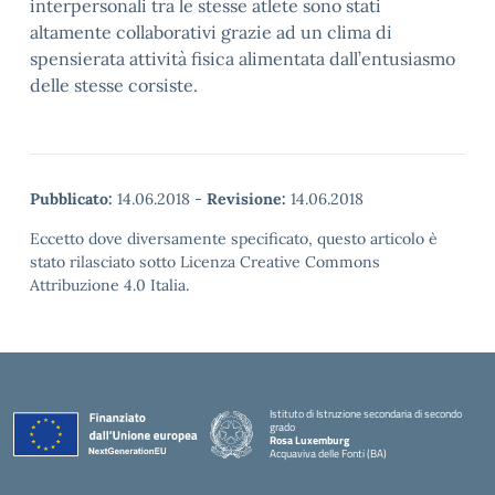
interpersonali tra le stesse atlete sono stati
altamente collaborativi grazie ad un clima di
spensierata attività fisica alimentata dall’entusiasmo
delle stesse corsiste.
Pubblicato:
14.06.2018
-
Revisione:
14.06.2018
Eccetto dove diversamente specificato, questo articolo è
stato rilasciato sotto Licenza Creative Commons
Attribuzione 4.0 Italia.
Istituto di Istruzione secondaria di secondo
grado
Rosa Luxemburg
Acquaviva delle Fonti (BA)
— Visita la pagina iniziale della scuola