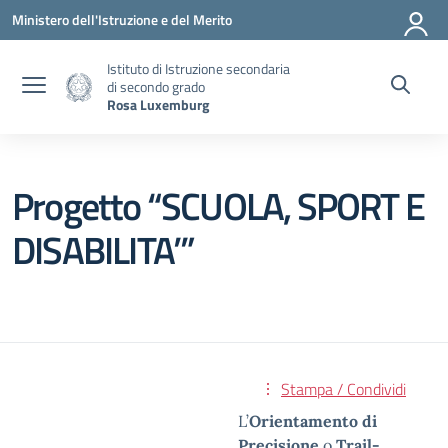
Vai ai contenuti
Vai al menu di navigazione
Vai al footer
Ministero dell'Istruzione e del Merito
Istituto di Istruzione secondaria
di secondo grado
Rosa Luxemburg
Progetto “SCUOLA, SPORT E
DISABILITA’”
Stampa / Condividi
L’
Orientamento di
Precisione
o
Trail-