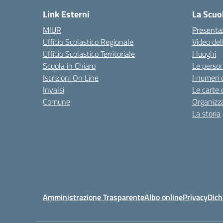
Link Esterni
La Scuo
MIUR
Presenta
Ufficio Scolastico Regionale
Video del
Ufficio Scolastico Territoriale
I luoghi
Scuola in Chiaro
Le perso
Iscrizioni On Line
I numeri 
Invalsi
Le carte 
Comune
Organizz
La storia
Amministrazione Trasparente
Albo online
Privacy
Dich