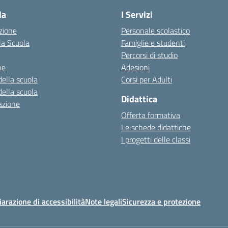
la
I Servizi
zione
Personale scolastico
la Scuola
Famiglie e studenti
Percorsi di studio
ne
Adesioni
della scuola
Corsi per Adulti
della scuola
Didattica
azione
Offerta formativa
Le schede didattiche
I progetti delle classi
iarazione di accessibilità
Note legali
Sicurezza e protezione