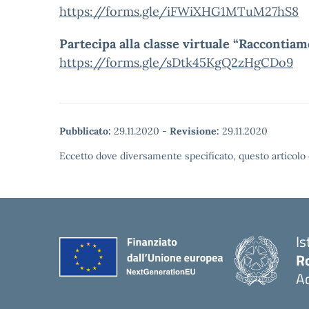
https://forms.gle/iFWiXHG1MTuM27hS8
Partecipa alla classe virtuale “Raccontiam
https://forms.gle/sDtk45KgQ2zHgCDo9
Pubblicato:
29.11.2020
-
Revisione:
29.11.2020
Eccetto dove diversamente specificato, questo articolo 
Is
R
Ac
— 