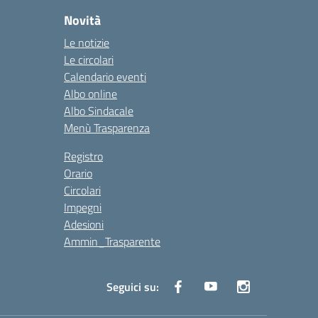
Novità
Le notizie
Le circolari
Calendario eventi
Albo online
Albo Sindacale
Menù Trasparenza
Registro
Orario
Circolari
Impegni
Adesioni
Ammin_Trasparente
Seguici su: