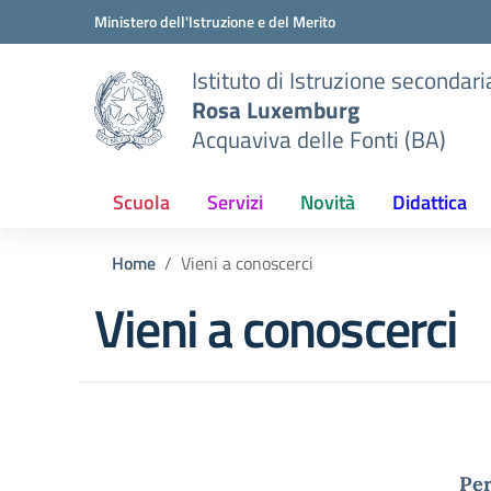
Vai ai contenuti
Vai al menu di navigazione
Vai al footer
Ministero dell'Istruzione e del Merito
Istituto di Istruzione secondar
Rosa Luxemburg
Acquaviva delle Fonti (BA)
Scuola
Servizi
Novità
Didattica
Home
Vieni a conoscerci
Vieni a conoscerci
Per