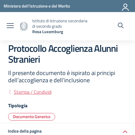
Vai ai contenuti
Vai al menu di navigazione
Vai al footer
Ministero dell'Istruzione e del Merito
Istituto di Istruzione secondaria
di secondo grado
Rosa Luxemburg
Protocollo Accoglienza Alunni
Stranieri
Il presente documento è ispirato ai principi
dell’accoglienza e dell’inclusione
Stampa / Condividi
Tipologia
Documento Generico
Indice della pagina