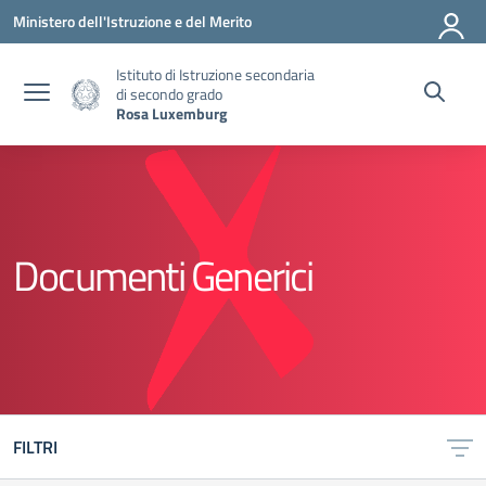
Vai ai contenuti
Vai al menu di navigazione
Vai al footer
Ministero dell'Istruzione e del Merito
Istituto di Istruzione secondaria
di secondo grado
Rosa Luxemburg
Documenti Generici
FILTRI