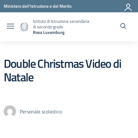
Vai ai contenuti
Vai al menu di navigazione
Vai al footer
Ministero dell'Istruzione e del Merito
Istituto di Istruzione secondaria
di secondo grado
Rosa Luxemburg
Double Christmas Video di
Natale
Personale scolastico