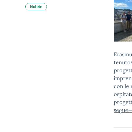
Notizie
Erasmus
tenutos
progett
imprend
con le 
ospitat
progett
segue