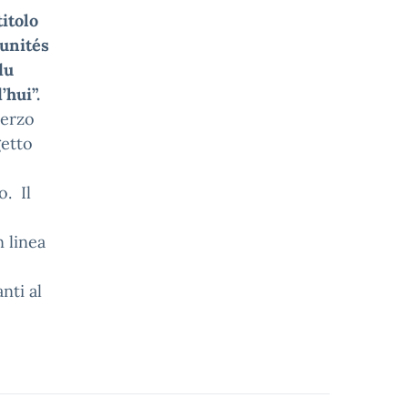
itolo
tunités
du
’hui”.
terzo
getto
o. Il
n linea
nti al