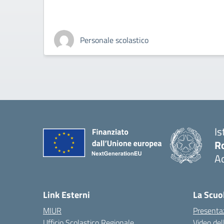
Personale scolastico
Is
R
Ac
— 
Link Esterni
La Scuo
MIUR
Presenta
Ufficio Scolastico Regionale
Video del