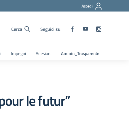
Accedi
Cerca
Seguici su:
i
Impegni
Adesioni
Ammin_Trasparente
our le futur”