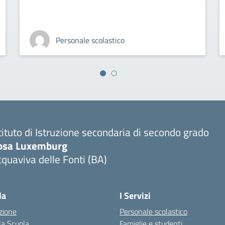
Personale scolastico
tituto di Istruzione secondaria di secondo grado
osa Luxemburg
quaviva delle Fonti (BA)
Visita la pagina iniziale della scuola
la
I Servizi
zione
Personale scolastico
la Scuola
Famiglie e studenti