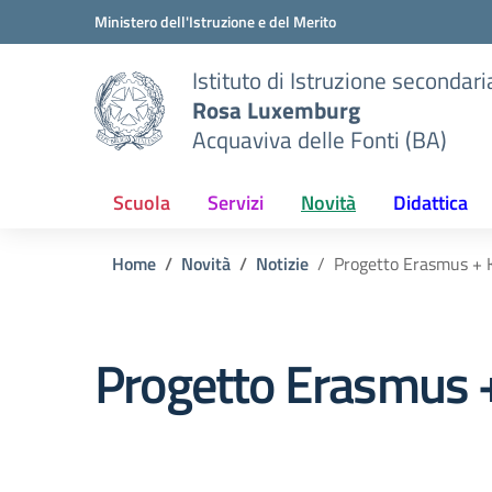
Vai ai contenuti
Vai al menu di navigazione
Vai al footer
Ministero dell'Istruzione e del Merito
Istituto di Istruzione secondar
Rosa Luxemburg
Acquaviva delle Fonti (BA)
Scuola
Servizi
Novità
Didattica
Home
Novità
Notizie
Progetto Erasmus + 
Progetto Erasmus +