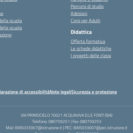
Percorsi di studio
ne
Adesioni
della scuola
Corsi per Adulti
della scuola
Didattica
azione
Offerta formativa
Le schede didattiche
I progetti delle classi
iarazione di accessibilità
Note legali
Sicurezza e protezione
VIA PRIMOCIELO 70021 ACQUAVIVA D.LE FONTI (BA)
Telefono: 080759251 | Fax: 080759253
Mail: BAIS033007@istruzione.it | PEC: BAIS033007@pec.istruzione.it