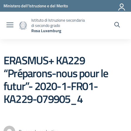
Vai ai contenuti
Vai al menu di navigazione
Vai al footer
Ministero dell'Istruzione e del Merito
Istituto di Istruzione secondaria
di secondo grado
Rosa Luxemburg
ERASMUS+ KA229
“Préparons-nous pour le
futur”- 2020-1-FR01-
KA229-079905_4