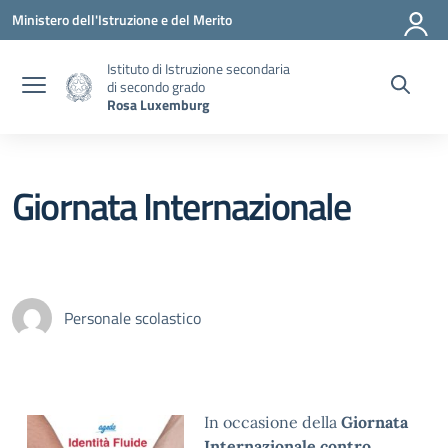
Vai ai contenuti
Vai al menu di navigazione
Vai al footer
Ministero dell'Istruzione e del Merito
Istituto di Istruzione secondaria
di secondo grado
Rosa Luxemburg
Giornata Internazionale
Personale scolastico
In occasione della
Giornata
Internazionale contro