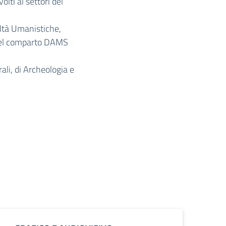
volti ai settori del
coltà Umanistiche,
 del comparto DAMS
ali, di Archeologia e