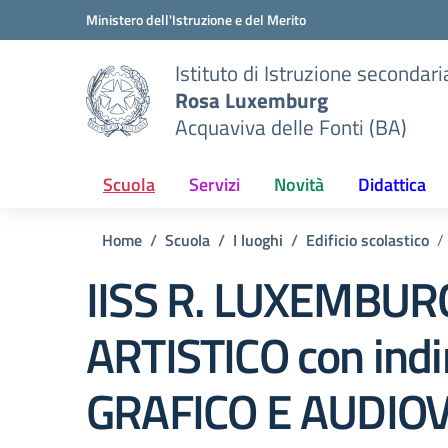
Vai ai contenuti
Vai al menu di navigazione
Vai al footer
Ministero dell'Istruzione e del Merito
Istituto di Istruzione secondar
Rosa Luxemburg
Acquaviva delle Fonti (BA)
Scuola
Servizi
Novità
Didattica
Home
Scuola
I luoghi
Edificio scolastico
IISS R. LUXEMBUR
ARTISTICO con indi
GRAFICO E AUDIOV