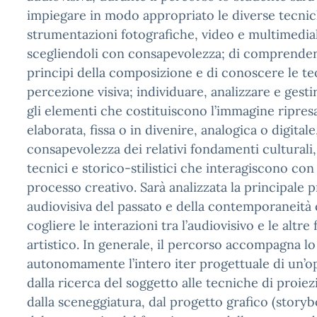
impiegare in modo appropriato le diverse tecnic
strumentazioni fotografiche, video e multimedial
scegliendoli con consapevolezza; di comprendere
principi della composizione e di conoscere le teo
percezione visiva; individuare, analizzare e ge
gli elementi che costituiscono l’immagine ripresa
elaborata, fissa o in divenire, analogica o digital
consapevolezza dei relativi fondamenti culturali,
tecnici e storico-stilistici che interagiscono con
processo creativo. Sarà analizzata la principale
audiovisiva del passato e della contemporaneità
cogliere le interazioni tra l’audiovisivo e le altr
artistico. In generale, il percorso accompagna lo
autonomamente l’intero iter progettuale di un’op
dalla ricerca del soggetto alle tecniche di proie
dalla sceneggiatura, dal progetto grafico (storybo