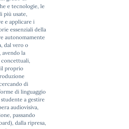
he e tecnologie, le
i più usate,
 e applicare i
rie essenziali della
stire autonomamente
, dal vero o
e, avendo la
 concettuali,
 il proprio
 produzione
 cercando di
e forme di linguaggio
 studente a gestire
era audiovisiva,
zione, passando
ard), dalla ripresa,