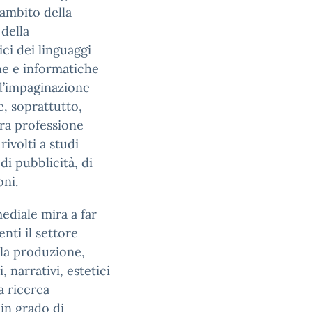
l’ambito della
 della
ci dei linguaggi
che e informatiche
 d’impaginazione
e, soprattutto,
era professione
rivolti a studi
 di pubblicità, di
ni.
mediale mira a far
nti il settore
ella produzione,
, narrativi, estetici
a ricerca
 in grado di