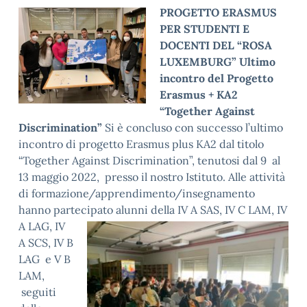
PROGETTO ERASMUS
PER STUDENTI E
DOCENTI DEL “ROSA
LUXEMBURG” Ultimo
incontro del Progetto
Erasmus + KA2
“Together Against
Discrimination”
Si è concluso con successo l’ultimo
incontro di progetto Erasmus plus KA2 dal titolo
“Together Against Discrimination”, tenutosi dal 9 al
13 maggio 2022, presso il nostro Istituto. Alle attività
di formazione/apprendimento/insegnamento
hanno partecipato alu
nni della IV A SAS, IV C LAM, IV
A LAG, IV
A SCS, IV B
LAG e V B
LAM,
seguiti