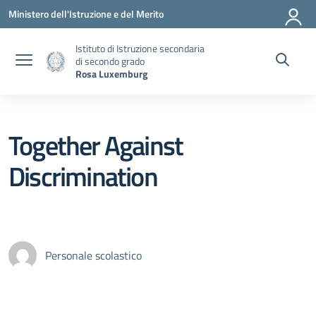
Vai ai contenuti
Vai al menu di navigazione
Vai al footer
Ministero dell'Istruzione e del Merito
Istituto di Istruzione secondaria
di secondo grado
Rosa Luxemburg
Together Against
Discrimination
Personale scolastico