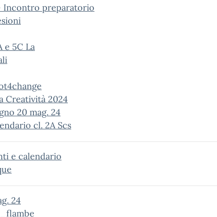
– Incontro preparatorio
sioni
A e 5C La
li
oot4change
 Creatività 2024
gno 20 mag. 24
lendario cl. 2A Scs
nti e calendario
que
g. 24
o_flambe