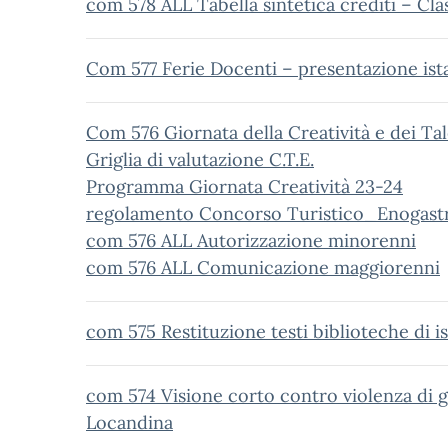
com 578 ALL Tabella sintetica crediti – C
Com 577 Ferie Docenti – presentazione ist
Com 576 Giornata della Creatività e dei Ta
Griglia di valutazione C.T.E.
Programma Giornata Creatività 23-24
regolamento Concorso Turistico_Enogast
com 576 ALL Autorizzazione minorenni
com 576 ALL Comunicazione maggiorenni
com 575 Restituzione testi biblioteche di is
com 574 Visione corto contro violenza di ge
Locandina