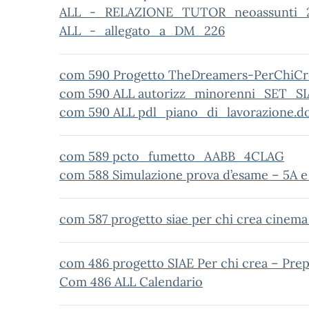
ALL_-_RELAZIONE_TUTOR_neoassunti_
ALL_-_allegato_a_DM_226
com 590 Progetto TheDreamers-PerChiCr
com 590 ALL autorizz_minorenni_SET_SI
com 590 ALL pdl_piano_di_lavorazione.do
com 589 pcto_fumetto_AABB_4CLAG
com 588 Simulazione prova d’esame – 5A e
com 587 progetto siae per chi crea cinema
com 486 progetto SIAE Per chi crea – Pre
Com 486 ALL Calendario