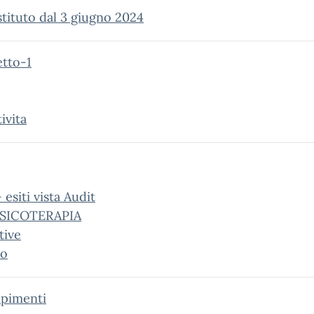
stituto dal 3 giugno 2024
etto-1
ivita
esiti vista Audit
USICOTERAPIA
tive
io
mpimenti