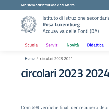
Vai ai contenuti
Vai al menu di navigazione
Vai al footer
Ministero dell'Istruzione e del Merito
Istituto di Istruzione secondar
Rosa Luxemburg
Acquaviva delle Fonti (BA)
Scuola
Servizi
Novità
Didattica
Home
circolari 2023 2024
circolari 2023 202
Com 599 verifiche finali per recupero debi