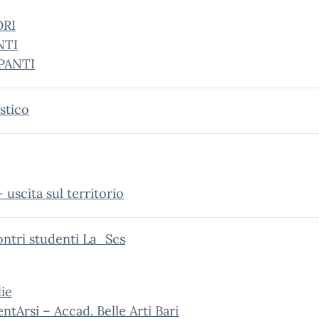
ORI
NTI
IPANTI
stico
uscita sul territorio
ontri studenti La_Scs
ie
tArsi – Accad. Belle Arti Bari