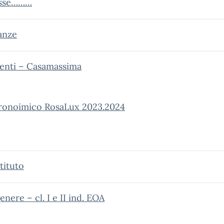
lasse………
anze
lenti – Casamassima
ronoimico RosaLux 2023.2024
tituto
nere – cl. I e II ind. EOA