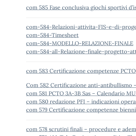
com 585 Fase conclusiva giochi sportivi d’i
com-584-Relazioni-attivita-FIS-e-di-prog
com-584-Timesheet
com-584-MODELLO-RELAZIONE-FINALE
com-584-all-Relazione-finale-progetto-att
com 583 Certificazione competenze PCTO
Com 582 Certificazione anti-antibullismo – 
com 581 PCTO 3A-3B Sas – Calendario M
com 580 redazione PFI – indicazioni opera
com 579 Certificazione competenze bienn
com 578 scrutini finali – procedure e ade