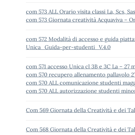
com 573 ALL Orario visita classi La, Scs, Sa
com 573 Giornata creatività Acquaviva – Ora
com 572 Modalità di accesso e guida piatt
Unica_Guida-per-studenti_V.4.0
com 571 accesso Unica cl 3B e 3C La – 27 
com 570 recupero allenamento pallavolo 
com 570 ALL comunicazione studenti mag
com 570 ALL autorizzazione studenti mino
Com 569 Giornata della Creatività e dei Ta
Com 568 Giornata della Creatività e dei Ta