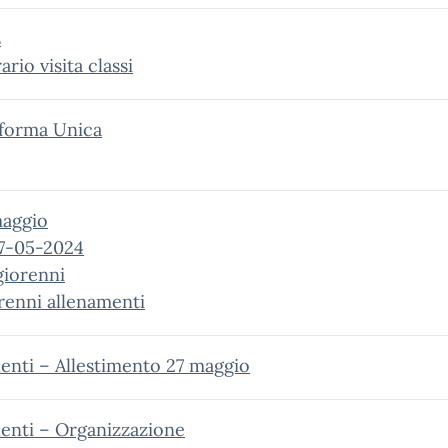
s
rio visita classi
aforma Unica
maggio
27-05-2024
giorenni
renni allenamenti
lenti – Allestimento 27 maggio
lenti – Organizzazione