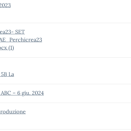
2023
ea23- SET
AE_Perchicrea23
cx (1)
 5B La
 ABC – 6 giu. 2024
produzione