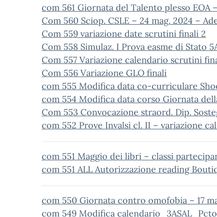
com 561 Giornata del Talento plesso EOA 
Com 560 Sciop. CSLE – 24 mag. 2024 – Ade
Com 559 variazione date scrutini finali 2
Com 558 Simulaz. I Prova easme di Stato 5
Com 557 Variazione calendario scrutini fina
Com 556 Variazione GLO finali
com 555 Modifica data co-curriculare Sh
com 554 Modifica data corso Giornata della
Com 553 Convocazione straord. Dip. Soste
com 552 Prove Invalsi cl. II – variazione ca
com 551 Maggio dei libri – classi partecipa
com 551 ALL Autorizzazione reading Bouti
com 550 Giornata contro omofobia – 17 ma
com 549 Modifica calendario_3ASAL_Pct